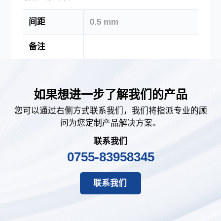
间距
0.5 mm
备注
如果想进一步了解我们的产品
您可以通过右侧方式联系我们，我们将指派专业的顾
问为您定制产品解决方案。
联系我们
0755-83958345
联系我们