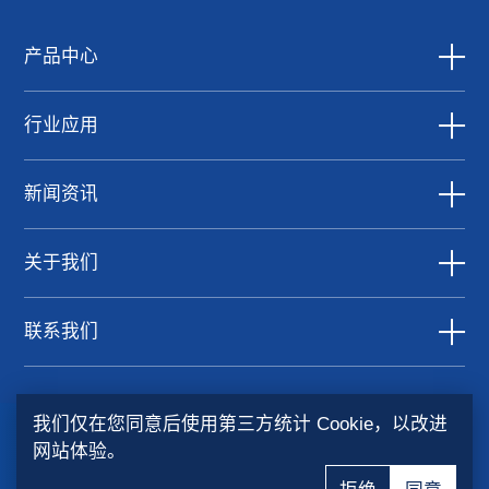
产品中心
行业应用
新闻资讯
关于我们
联系我们
我们仅在您同意后使用第三方统计 Cookie，以改进
© 深圳市北极大电子科技有限公司
版权所有
网站体验。
粤ICP2023153085号