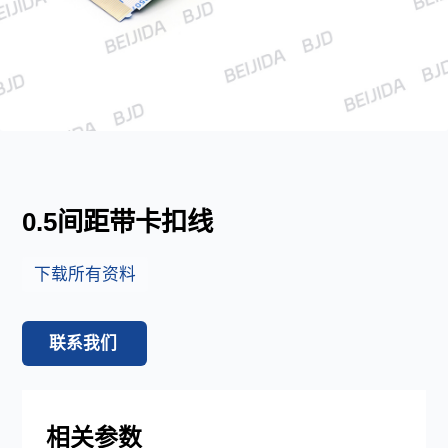
下载中心
语言
CN
EN
JP
0.5间距带卡扣线
下载所有资料
联系我们
相关参数