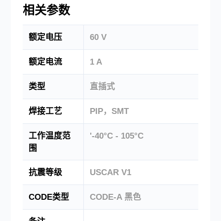
相关参数
额定电压
60 V
额定电流
1 A
类型
直插式
焊接工艺
PIP，SMT
工作温度范
'-40°C - 105°C
围
抗震等级
USCAR V1
CODE类型
CODE-A 黑色